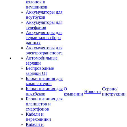
колонок и
наушников
Аккумуляторы для
ноутбуков
Аккумуляторы для
телефонов
Аккумуляторы для
терминалов сбора
данных
Аккумуляторы для
электротранспорта
Автомобильные
зарядки
Беспроводные
зарядки QI
Блоки питания для
компьютеров
Блоки питания для
О
Сервис/
Новости
ноутбуков
компании
инструкции
Блоки питания для
планшетов и
смартфонов
Кабели и
переходники
Кабели и