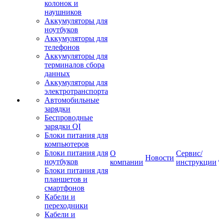
колонок и
наушников
Аккумуляторы для
ноутбуков
Аккумуляторы для
телефонов
Аккумуляторы для
терминалов сбора
данных
Аккумуляторы для
электротранспорта
Автомобильные
зарядки
Беспроводные
зарядки QI
Блоки питания для
компьютеров
Блоки питания для
О
Сервис/
Новости
ноутбуков
компании
инструкции
Блоки питания для
планшетов и
смартфонов
Кабели и
переходники
Кабели и