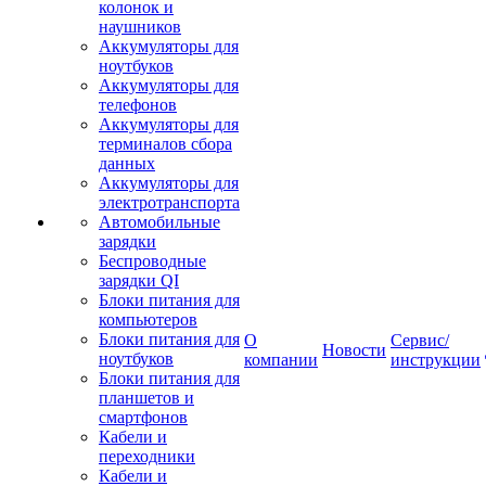
колонок и
наушников
Аккумуляторы для
ноутбуков
Аккумуляторы для
телефонов
Аккумуляторы для
терминалов сбора
данных
Аккумуляторы для
электротранспорта
Автомобильные
зарядки
Беспроводные
зарядки QI
Блоки питания для
компьютеров
Блоки питания для
О
Сервис/
Новости
ноутбуков
компании
инструкции
Блоки питания для
планшетов и
смартфонов
Кабели и
переходники
Кабели и