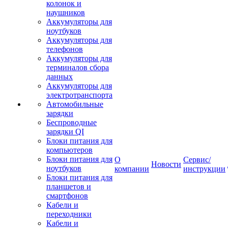
колонок и
наушников
Аккумуляторы для
ноутбуков
Аккумуляторы для
телефонов
Аккумуляторы для
терминалов сбора
данных
Аккумуляторы для
электротранспорта
Автомобильные
зарядки
Беспроводные
зарядки QI
Блоки питания для
компьютеров
Блоки питания для
О
Сервис/
Новости
ноутбуков
компании
инструкции
Блоки питания для
планшетов и
смартфонов
Кабели и
переходники
Кабели и