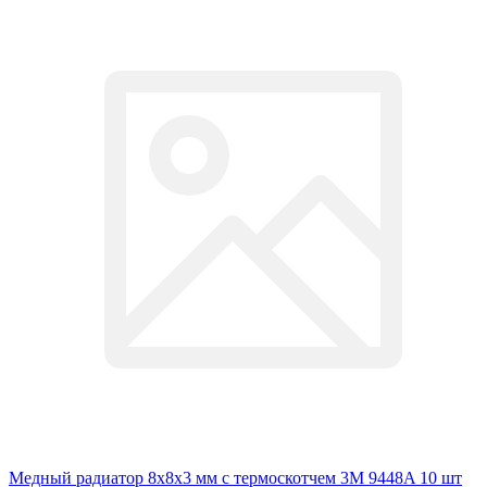
Медный радиатор 8х8х3 мм с термоскотчем 3M 9448A 10 шт