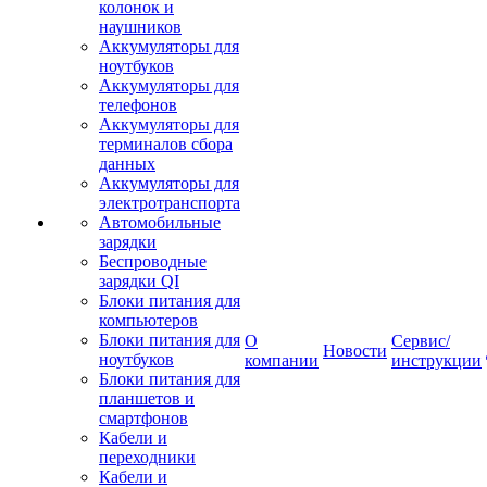
колонок и
наушников
Аккумуляторы для
ноутбуков
Аккумуляторы для
телефонов
Аккумуляторы для
терминалов сбора
данных
Аккумуляторы для
электротранспорта
Автомобильные
зарядки
Беспроводные
зарядки QI
Блоки питания для
компьютеров
Блоки питания для
О
Сервис/
Новости
ноутбуков
компании
инструкции
Блоки питания для
планшетов и
смартфонов
Кабели и
переходники
Кабели и