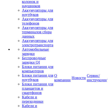
колонок и
наушников
Аккумуляторы для
ноутбуков
Аккумуляторы для
телефонов
Аккумуляторы для
терминалов сбора
данных
Аккумуляторы для
электротранспорта
Автомобильные
зарядки
Беспроводные
зарядки QI
Блоки питания для
компьютеров
Блоки питания для
О
Сервис/
Новости
ноутбуков
компании
инструкции
Блоки питания для
планшетов и
смартфонов
Кабели и
переходники
Кабели и