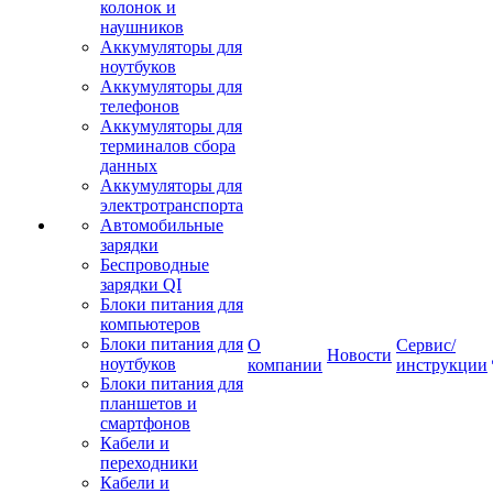
колонок и
наушников
Аккумуляторы для
ноутбуков
Аккумуляторы для
телефонов
Аккумуляторы для
терминалов сбора
данных
Аккумуляторы для
электротранспорта
Автомобильные
зарядки
Беспроводные
зарядки QI
Блоки питания для
компьютеров
Блоки питания для
О
Сервис/
Новости
ноутбуков
компании
инструкции
Блоки питания для
планшетов и
смартфонов
Кабели и
переходники
Кабели и