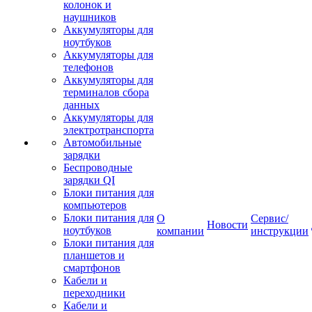
колонок и
наушников
Аккумуляторы для
ноутбуков
Аккумуляторы для
телефонов
Аккумуляторы для
терминалов сбора
данных
Аккумуляторы для
электротранспорта
Автомобильные
зарядки
Беспроводные
зарядки QI
Блоки питания для
компьютеров
Блоки питания для
О
Сервис/
Новости
ноутбуков
компании
инструкции
Блоки питания для
планшетов и
смартфонов
Кабели и
переходники
Кабели и